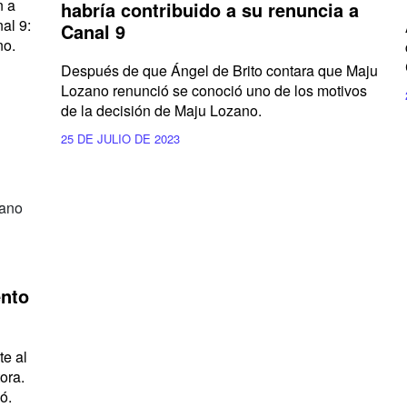
n a
habría contribuido a su renuncia a
al 9:
Canal 9
no.
Después de que
Ángel de Brito
contara que
Maju
Lozano
renunció se conoció uno de los motivos
de la decisión de
Maju Lozano.
25 DE JULIO DE 2023
ento
te al
ora.
ó.