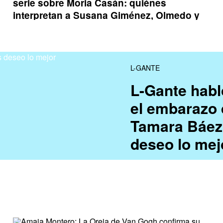
serie sobre Moria Casán: quiénes
interpretan a Susana Giménez, Olmedo y
Porcel
L-GANTE
L-Gante habl
el embarazo 
Tamara Báez
deseo lo mej