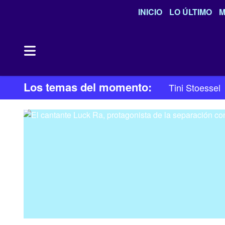
INICIO
LO ÚLTIMO
M
Los temas del momento:
Tini Stoessel