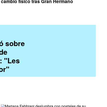
cambio físico tras Gran Hermano
ó sobre
de
: "Les
or"