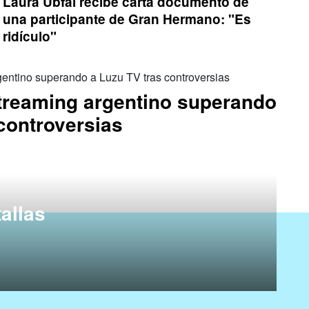
Laura Ubfal recibe carta documento de
una participante de Gran Hermano: "Es
ridículo"
streaming argentino superando
controversias
tallas