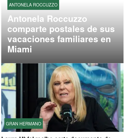
ANTONELA ROCCUZZO
Antonela Roccuzzo
comparte postales de sus
vacaciones familiares en
Miami
GRAN HERMANO