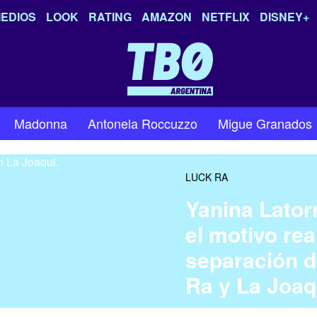
EDIOS
LOOK
RATING
AMAZON
NETFLIX
DISNEY+
Madonna
Antonela Roccuzzo
Migue Granados
LUCK RA
Yanina Lator
el motivo rea
separación 
Ra y La Joaq