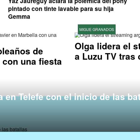
Yaz Jaureguy aclara la polémica del pony
pintado con tinte lavable para su hija
Gemma
MIGUE GRANADOS
Olga lidera el 
pleaños de
a Luzu TV tras 
 con una fiesta
 en Telefe con el inicio de las ba