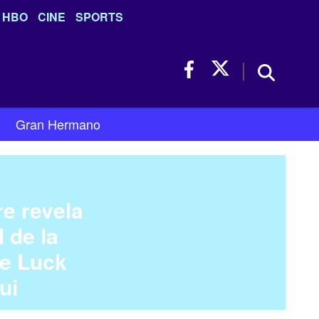
HBO
CINE
SPORTS
Gran Hermano
re revela
l de la
de Luck
ui