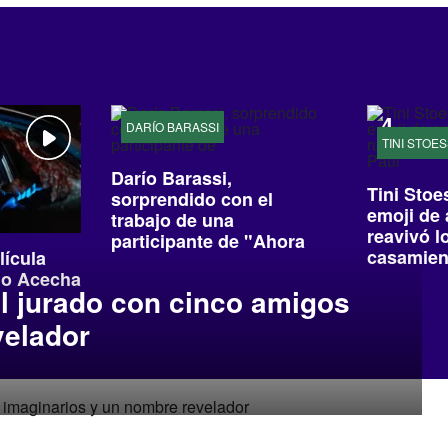
DARÍO BARASSI
TINI STOE
Darío Barassi,
Tini Stoe
sorprendido con el
emoji de 
trabajo de una
reavivó l
participante de "Ahora
casamien
lícula
Caigo"
do Acecha
l jurado con cinco amigos
velador