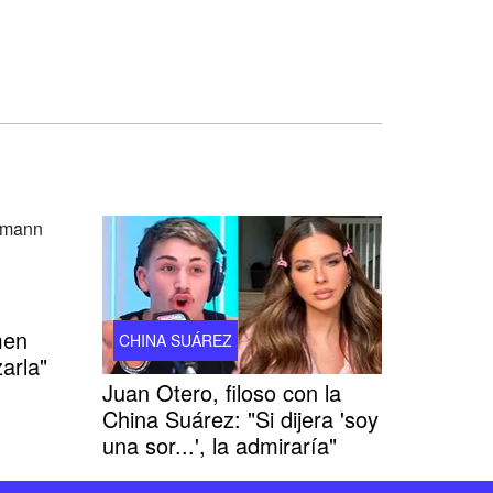
men
CHINA SUÁREZ
arla"
Juan Otero, filoso con la
China Suárez: "Si dijera 'soy
una sor...', la admiraría"