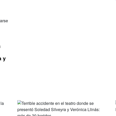
a
a y