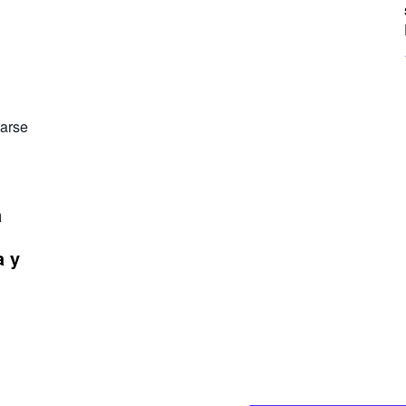
a
a y