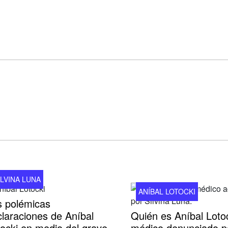
ILVINA LUNA
ANÍBAL LOTOCKI
s polémicas
laraciones de Aníbal
Quién es Aníbal Lotoc
ocki en medio del grave
médico denunciado p