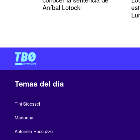
Aníbal Lotocki
est
Lu
Temas del día
Tini Stoessel
Madonna
Antonela Roccuzzo