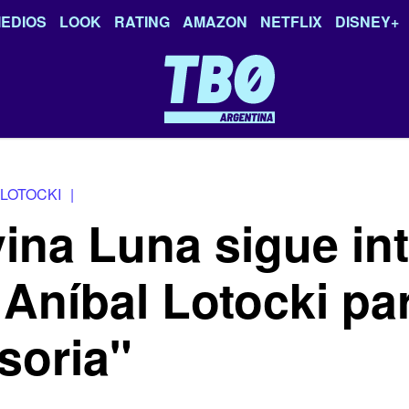
EDIOS
LOOK
RATING
AMAZON
NETFLIX
DISNEY+
 LOTOCKI
|
vina Luna sigue in
 Aníbal Lotocki pa
soria"