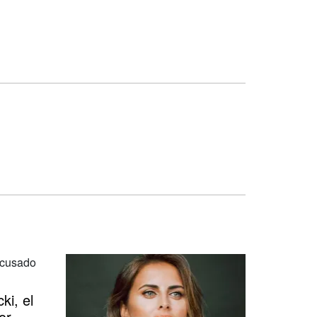
ki, el
or