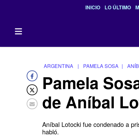
INICIO
LO ÚLTIMO
M
ARGENTINA
|
PAMELA SOSA
|
ANÍB
Pamela Sosa 
de Aníbal Lo
Aníbal Lotocki fue condenado a pri
habló.