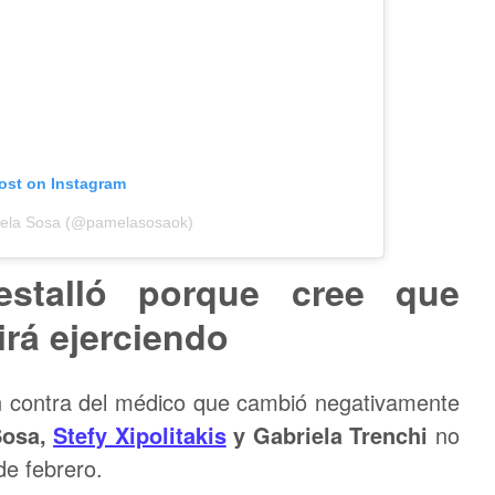
post on Instagram
mela Sosa (@pamelasosaok)
 estalló porque cree que
irá ejerciendo
n contra del médico que cambió negativamente
Sosa,
Stefy Xipolitakis
y Gabriela Trenchi
no
de febrero.