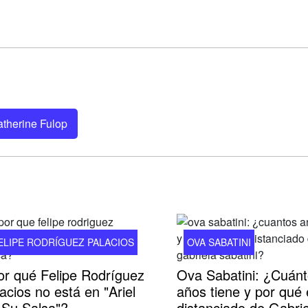
therine Fulop
ELIPE RODRÍGUEZ PALACIOS
OVA SABATINI
or qué Felipe Rodríguez
Ova Sabatini: ¿Cuán
acios no está en "Ariel
años tiene y por qué 
 Su Salsa"?
distanciado de Gabrie