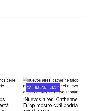
CATHERINE FULOP
tos
¡Nuevos aires! Catherine
está
Fulop mostró cuál podría
la
ser el nuevo