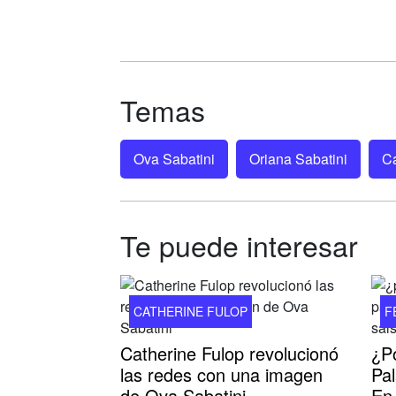
Temas
Ova Sabatini
Oriana Sabatini
Ca
Te puede interesar
CATHERINE FULOP
F
Catherine Fulop revolucionó
¿P
las redes con una imagen
Pal
de Ova Sabatini
En