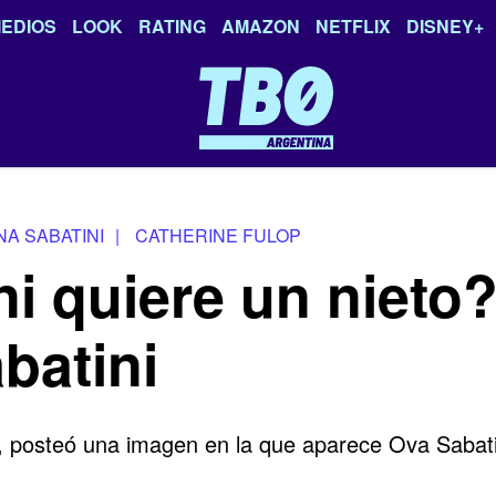
EDIOS
LOOK
RATING
AMAZON
NETFLIX
DISNEY+
NA SABATINI
|
CATHERINE FULOP
i quiere un nieto
batini
p, posteó una imagen en la que aparece Ova Sabati