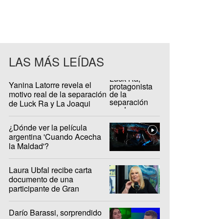
LAS MÁS LEÍDAS
Yanina Latorre revela el
motivo real de la separación
de Luck Ra y La Joaqui
¿Dónde ver la película
argentina 'Cuando Acecha
la Maldad'?
Laura Ubfal recibe carta
documento de una
participante de Gran
Hermano: "Es ridículo"
Darío Barassi, sorprendido