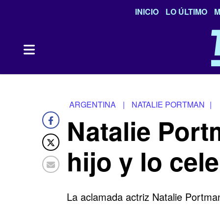
INICIO
LO ÚLTIMO
M
ARGENTINA
|
NATALIE PORTMAN
|
Natalie Port
hijo y lo ce
La aclamada actriz Natalie Portma