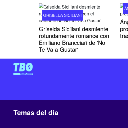
Á
GRISELDA SICILIANI
Áng
Griselda Siciliani desmiente
pr
rotundamente romance con
tra
Emiliano Brancciari de 'No
Te Va a Gustar'
Temas del día