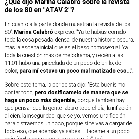
¿Qué dijo Marina Calabró sobre la revista
de los 80 en "ATAV 2"?
En cuanto a la parte donde muestran la revista de los
80',
Marina Calabró
expresó: "Ya te habías comido
toda la cosa pesada, densa, de nuestra historia oscura,
más la escena inicial que es el beso homosexual. Ya
toda la cuestión más de melodrama, y recién a las
11:01 hubo una pincelada de un poco de brillo, de
colo
r, para mí estuvo un poco mal matizado eso...".
Sobre este tema, la periodista dijo: "Esta buenísimo
contar todo,
pero dosificamelo de manera que se
haga un poco más digerible,
porque también hay
que pensar que la gente laburo todo el día, la inflación
al cien, la inseguridad, que se yo, vemos una ficción
para distraernos un poco, porque si te vas a cargar de
todo eso, que además ya sabés... Hacemela un poco
más fácil o matizamela un poco más", tiró.