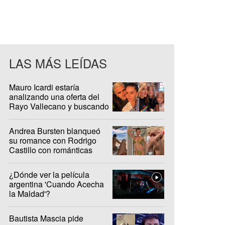
LAS MÁS LEÍDAS
Mauro Icardi estaría
analizando una oferta del
Rayo Vallecano y buscando
casa en Madrid
Andrea Bursten blanqueó
su romance con Rodrigo
Castillo con románticas
fotos en Brasil
¿Dónde ver la película
argentina 'Cuando Acecha
la Maldad'?
Bautista Mascia pide