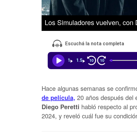
Los Simuladores vuelven, con D
Escuchá la nota completa
10
10
1
1.5
Hace algunas semanas se confir
de película,
20 años después del es
Diego Peretti
habló respecto al p
2024, y reveló cuál fue su condició