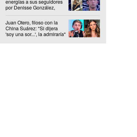
energías a sus seguidores
por Denisse González,
internada hace 10 días
Juan Otero, filoso con la
China Suárez: "Si dijera
'soy una sor...', la admiraría"