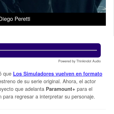
iego Peretti
Powered by Thinkindot Audio
mó que
Los Simuladores
vuelven en formato
treno de su serie original. Ahora, el actor
royecto que adelanta
Paramount+
para el
n para regresar a interpretar su personaje.