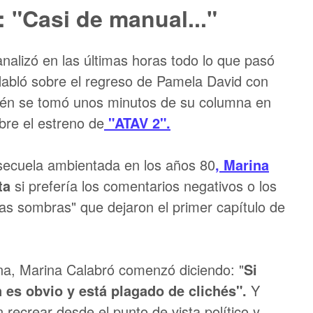
 "Casi de manual..."
analizó en las últimas horas todo lo que pasó
Habló sobre el regreso de Pamela David con
én se tomó unos minutos de su columna en
bre el estreno de
"ATAV 2".
secuela ambientada en los años 80
, Marina
ta
si prefería los comentarios negativos o los
las sombras" que dejaron el primer capítulo de
mna, Marina Calabró comenzó diciendo: "
Si
 es obvio y está plagado de clichés".
Y
recrear desde el punto de vista político y