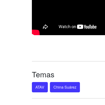
Temas
ATAV
China Suárez