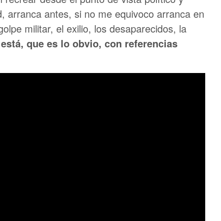
ad, arranca antes, si no me equivoco arranca en
lpe militar, el exilio, los desaparecidos, la
está, que es lo obvio, con referencias