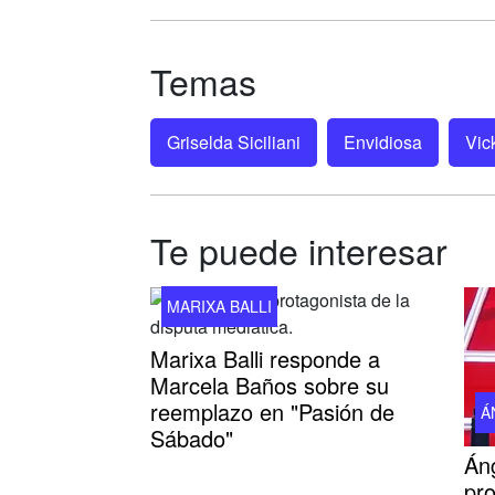
Temas
Griselda Siciliani
Envidiosa
Vic
Te puede interesar
MARIXA BALLI
Marixa Balli responde a
Marcela Baños sobre su
reemplazo en "Pasión de
Á
Sábado"
Áng
pr