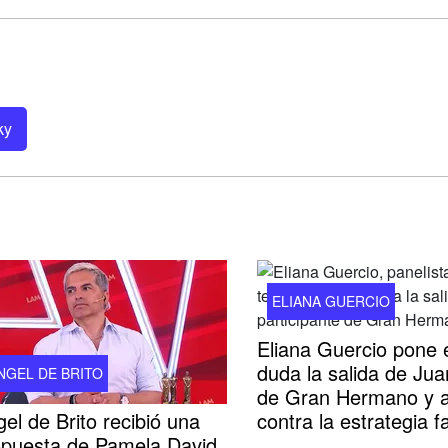
ky
ELIANA GUERCIO
Eliana Guercio pone 
duda la salida de Jua
NGEL DE BRITO
de Gran Hermano y 
el de Brito recibió una
contra la estrategia fa
opuesta de Pamela David