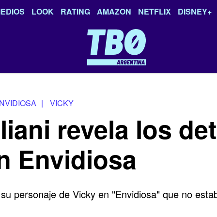
EDIOS
LOOK
RATING
AMAZON
NETFLIX
DISNEY+
NVIDIOSA
|
VICKY
liani revela los de
n Envidiosa
 a su personaje de Vicky en "Envidiosa" que no esta