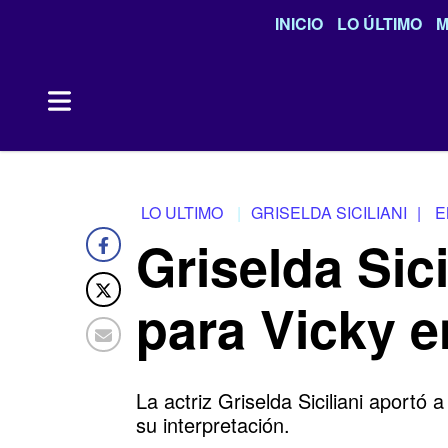
INICIO
LO ÚLTIMO
M
LO ULTIMO
GRISELDA SICILIANI
|
E
Griselda Sici
para Vicky e
La actriz Griselda Siciliani aportó
su interpretación.