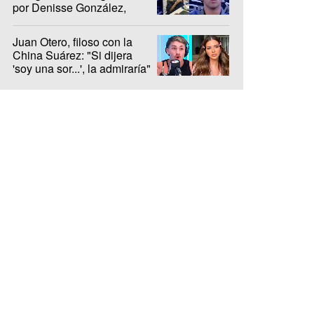
por Denisse González,
internada hace 10 días
Juan Otero, filoso con la
China Suárez: "Si dijera
'soy una sor...', la admiraría"