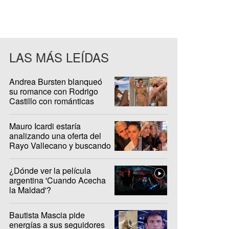
LAS MÁS LEÍDAS
Andrea Bursten blanqueó
su romance con Rodrigo
Castillo con románticas
fotos en Brasil
Mauro Icardi estaría
analizando una oferta del
Rayo Vallecano y buscando
casa en Madrid
¿Dónde ver la película
argentina 'Cuando Acecha
la Maldad'?
Bautista Mascia pide
energías a sus seguidores