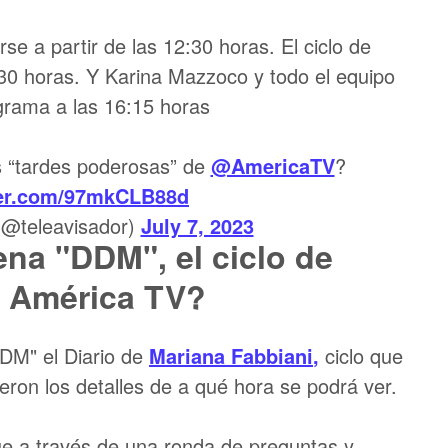
se a partir de las 12:30 horas. El ciclo de
:30 horas. Y Karina Mazzoco y todo el equipo
rama a las 16:15 horas
 “tardes poderosas” de
@AmericaTV
?
ter.com/97mkCLB88d
(@teleavisador)
July 7, 2023
ena "DDM", el ciclo de
n América TV?
DDM" el Diario de
Mariana Fabbiani
,
ciclo que
ron los detalles de a qué hora se podrá ver.
que a través de una ronda de preguntas y