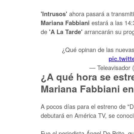
'Intrusos'
ahora pasará a transmitir
Mariana Fabbiani
estará a las 14
de
'A La Tarde'
arrancarán su prog
¿Qué opinan de las nuevas
pic.twit
— Teleavisador 
¿A qué hora se estr
Mariana Fabbiani e
A pocos días para el estreno de "
debutará en América TV, se conocie
Fue el periodista Ángel De Brito, 