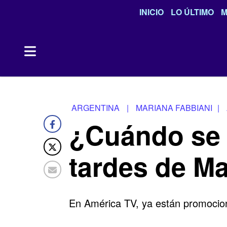
INICIO
LO ÚLTIMO
M
ARGENTINA
|
MARIANA FABBIANI
|
¿Cuándo se e
tardes de M
En América TV, ya están promocion