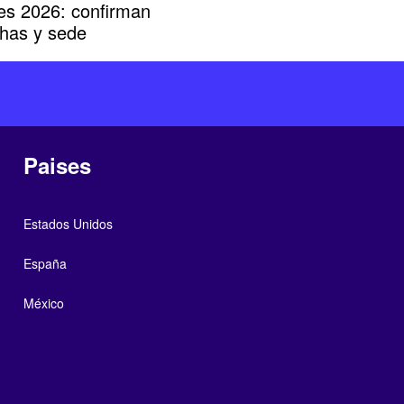
res 2026: confirman
chas y sede
Paises
Estados Unidos
España
México