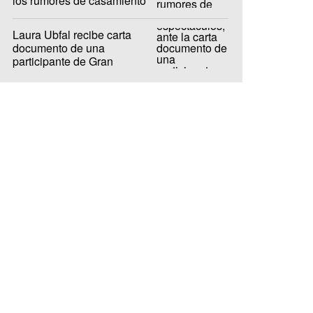
los rumores de casamiento
con De Paul
Laura Ubfal recibe carta
documento de una
participante de Gran
Hermano: "Es ridículo"