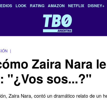
EDIOS
LOOK
RATING
AMAZON
NETFLIX
DISNEY+
CIÓN
|
cómo Zaira Nara le
 "¿Vos sos...?"
ón, Zaira Nara, contó un dramático relato de un h