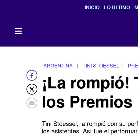
INICIO
LO ÚLTIMO
M
ARGENTINA
|
TINI STOESSEL
|
PRE
¡La rompió! 
los Premios 
Tini Stoessel, la rompió con su pe
los asistentes. Así fue el performa