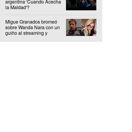
argentina 'Cuando Acecha
la Maldad'?
Migue Granados bromeó
sobre Wanda Nara con un
guiño al streaming y
encendió la interna de Olga
y Luzu