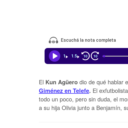
Escuchá la nota completa
10
10
1
1.5
El
Kun Agüero
dio de qué hablar e
Giménez en Telefe
.
El exfutbolist
todo un poco, pero sin duda, el 
a su hija Olivia junto a Benjamín, s