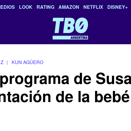
EDIOS
LOOK
RATING
AMAZON
NETFLIX
DISNEY+
EZ
|
KUN AGÜERO
el programa de Su
ntación de la bebé