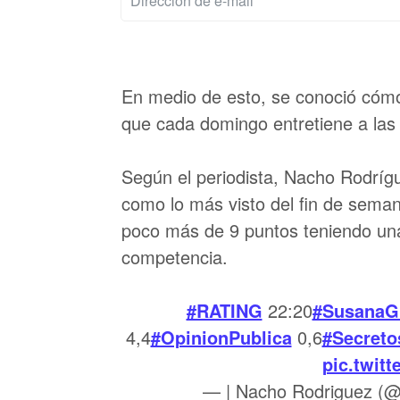
En medio de esto, se conoció cómo 
que cada domingo entretiene a las 
Según el periodista, Nacho Rodrígu
como lo más visto del fin de seman
poco más de 9 puntos teniendo una 
competencia.
#RATING
22:20
#SusanaG
4,4
#OpinionPublica
0,6
#Secreto
pic.twit
— | Nacho Rodriguez (