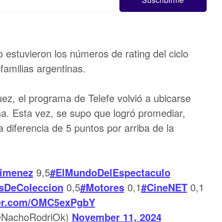
estuvieron los números de rating del ciclo
familias argentinas.
ez, el programa de Telefe volvió a ubicarse
a. Esta vez, se supo que logró promediar,
diferencia de 5 puntos por arriba de la
imenez
9,5
#ElMundoDelEspectaculo
sDeColeccion
0,5
#Motores
0,1
#CineNET
0,1
ter.com/OMC5exPgbY
@NachoRodriOk)
November 11, 2024