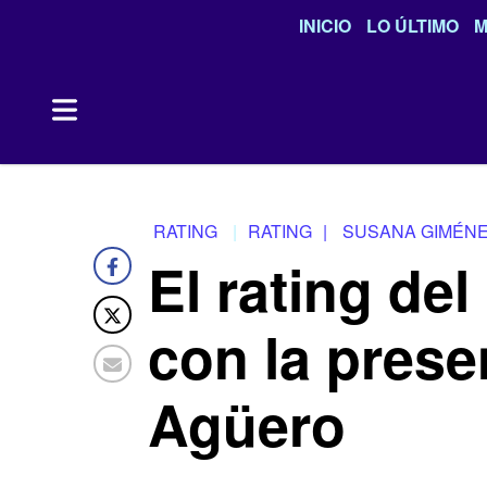
INICIO
LO ÚLTIMO
M
RATING
RATING
|
SUSANA GIMÉN
El rating d
con la prese
Agüero