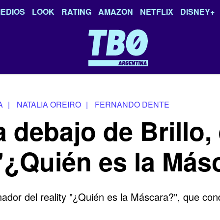
EDIOS
LOOK
RATING
AMAZON
NETFLIX
DISNEY+
A
|
NATALIA OREIRO
|
FERNANDO DENTE
 debajo de Brillo, 
"¿Quién es la Más
ador del reality "¿Quién es la Máscara?", que cond