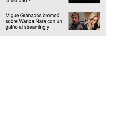
la Maldad'?
Migue Granados bromeó
sobre Wanda Nara con un
guiño al streaming y
encendió la interna de Olga
y Luzu