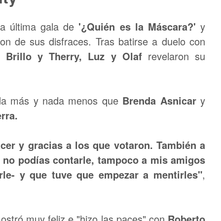
la última gala de
'¿Quién es la Máscara?'
y
on de sus disfraces. Tras batirse a duelo con
, Brillo y Therry, Luz y Olaf
revelaron su
ada más y nada menos que
Brenda Asnicar
y
rra.
cer y gracias a los que votaron. También a
r, no podías contarle, tampoco a mis amigos
rle- y que tuve que empezar a mentirles"
,
ostró muy feliz e "hizo las paces" con
Roberto