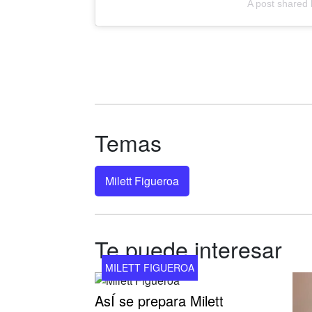
A post shared
Temas
Milett Figueroa
Te puede interesar
MILETT FIGUEROA
AsÍ se prepara Milett