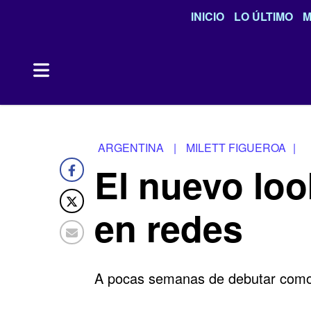
INICIO
LO ÚLTIMO
M
ARGENTINA
|
MILETT FIGUEROA
|
El nuevo loo
en redes
A pocas semanas de debutar como j