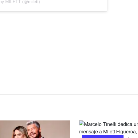
 by MILETT (@milett)