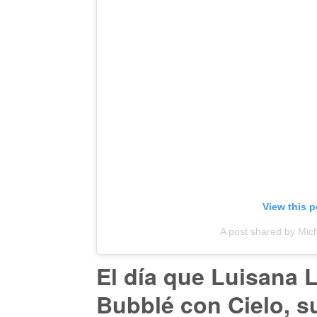
View this 
A post shared by Mic
El día que Luisana L
Bubblé con Cielo, s