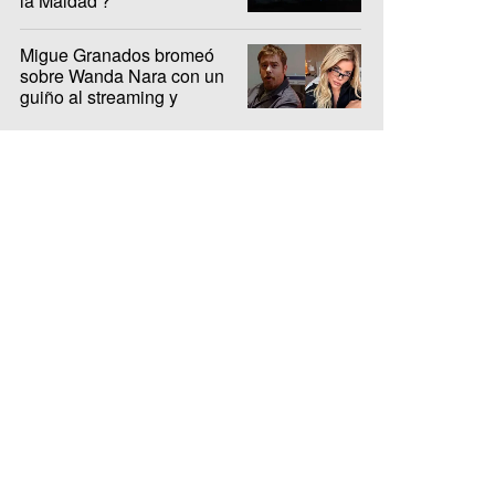
la Maldad'?
Migue Granados bromeó
sobre Wanda Nara con un
guiño al streaming y
encendió la interna de Olga
y Luzu