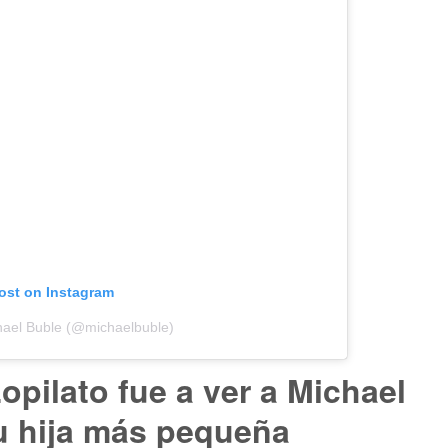
post on Instagram
hael Buble (@michaelbuble)
opilato fue a ver a Michael
u hija más pequeña