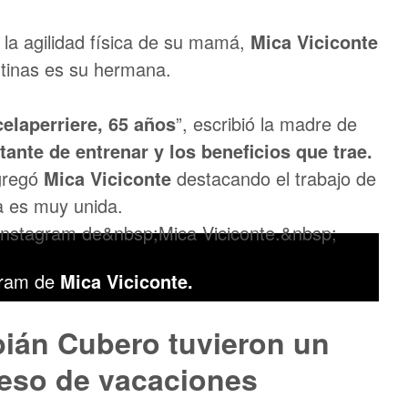
la agilidad física de su mamá,
Mica Viciconte
utinas es su hermana.
laperriere, 65 años
”, escribió la madre de
ante de entrenar y los beneficios que trae.
regó
Mica Viciconte
destacando el trabajo de
a es muy unida.
agram de
Mica Viciconte.
bián Cubero tuvieron un
reso de vacaciones