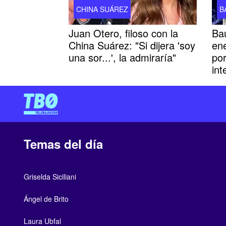
CHINA SUÁREZ
B
Juan Otero, filoso con la
Bau
China Suárez: "Si dijera 'soy
en
una sor...', la admiraría"
po
in
Temas del día
Griselda Siciliani
Ángel de Brito
Laura Ubfal