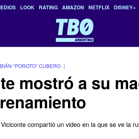
EDIOS
LOOK
RATING
AMAZON
NETFLIX
DISNEY+
BIÁN "POROTO" CUBERO
|
te mostró a su ma
trenamiento
 Viciconte compartió un video en la que se ve la 