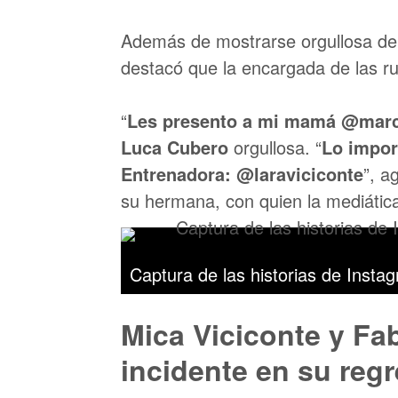
Además de mostrarse orgullosa de 
destacó que la encargada de las r
“
Les presento a mi mamá @marce
Luca Cubero
orgullosa. “
Lo import
Entrenadora: @laraviciconte
”,
ag
su hermana, con quien la mediátic
Captura de las historias de Inst
Mica Viciconte y Fa
incidente en su reg