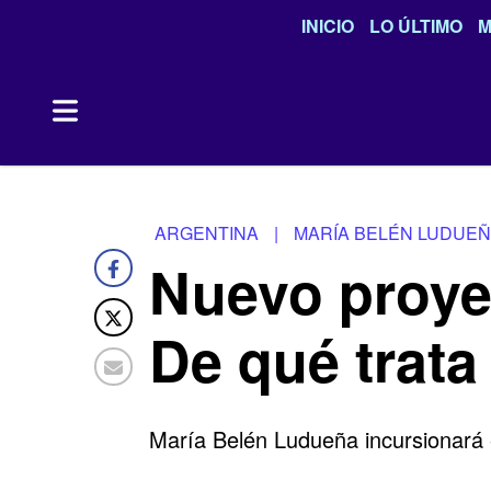
INICIO
LO ÚLTIMO
M
ARGENTINA
|
MARÍA BELÉN LUDUE
Nuevo proye
De qué trata
María Belén Ludueña incursionará 