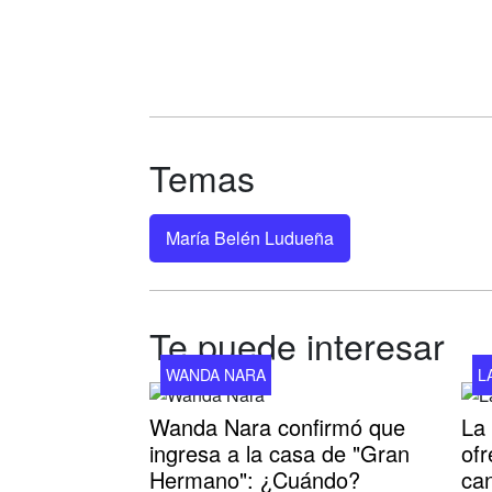
Temas
María Belén Ludueña
Te puede interesar
WANDA NARA
L
Wanda Nara confirmó que
La 
ingresa a la casa de "Gran
ofr
Hermano": ¿Cuándo?
can