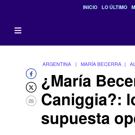
INICIO
LO ÚLTIMO
M
ARGENTINA
|
MARÍA BECERRA
|
A
¿María Becer
Caniggia?: l
supuesta op