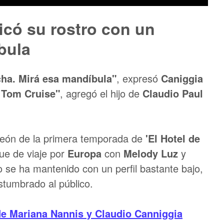
icó su rostro con un
bula
ha. Mirá esa mandíbula"
, expresó
Caniggia
, Tom Cruise"
, agregó el hijo de
Claudio Paul
ón de la primera temporada de
'El Hotel de
fue de viaje por
Europa
con
Melody Luz
y
o se ha mantenido con un perfil bastante bajo,
ostumbrado al público.
 de
Mariana Nannis
y
Claudio
Canniggia