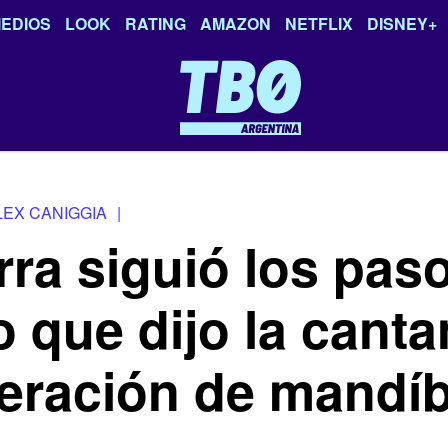
EDIOS
LOOK
RATING
AMAZON
NETFLIX
DISNEY+
LEX CANIGGIA
|
ra siguió los pas
o que dijo la canta
eración de mandíb