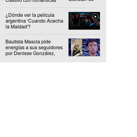
fotos en Brasil
¿Dónde ver la película
argentina 'Cuando Acecha
la Maldad'?
Bautista Mascia pide
energías a sus seguidores
por Denisse González,
internada hace 10 días