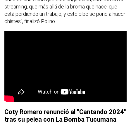
streaming, que más allá de la broma que hace, que
está perdiendo un trabajo, y este pibe se pone a hacer
chistes”, finalizó Polino.
Coty Romero renunció al "Cantando 2024"
tras su pelea con La Bomba Tucumana