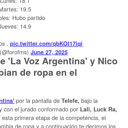
Lunes: 18.1
Martes: 19.5
oles: Hubo partido
Jueves: 14.9
os .
pic.twitter.com/qbKOl17iqi
 (@forofms)
June 27, 2025
e 'La Voz Argentina' y Nico
ian de ropa en el
ntina'
por la pantalla de
Telefe,
bajo la
y con el jurado conformado por
Lali, Luck Ra,
 esta primera etapa de la competencia, el
ambia de ropa y a continuación te decimos los