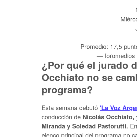
Miérc
Promedio: 17,5 punt
— foromedios
¿Por qué el jurado d
Occhiato no se camb
programa?
Esta semana debutó
'La Voz Arge
conducción de
Nicolás Occhiato,
Miranda y Soledad Pastorutti.
En
elenco principal del programa no c