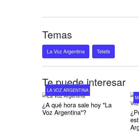
Temas
La Voz Argentina
Telefe
Te puede interesar
LA VOZ ARGENTINA
M
¿A qué hora sale hoy "La
Voz Argentina"?
¿P
est
Arg