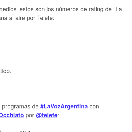
medios' estos son los números de rating de "La
a al aire por Telefe:
tido.
3 programas de
#LaVozArgentina
con
Occhiato
por
@telefe
: