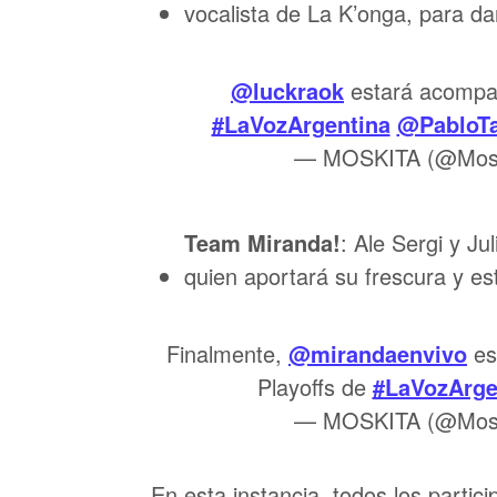
vocalista de La K’onga, para dar
@luckraok
estará acomp
#LaVozArgentina
@PabloT
— MOSKITA (@Mosk
Team Miranda!
: Ale Sergi y J
quien aportará su frescura y es
Finalmente,
@mirandaenvivo
es
Playoffs de
#LaVozArge
— MOSKITA (@Mosk
En esta instancia, todos los partic