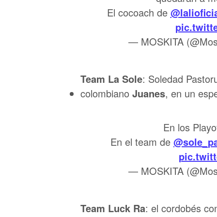
El cocoach de
@laliofici
pic.twit
— MOSKITA (@Mosk
Team La Sole
: Soledad Pastoru
colombiano
Juanes
, en un esp
En los Playo
En el team de
@sole_pa
pic.twi
— MOSKITA (@Mosk
Team Luck Ra
: el cordobés c