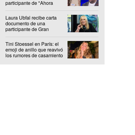
participante de "Ahora
Caigo"
Laura Ubfal recibe carta
documento de una
participante de Gran
Hermano: "Es ridículo"
Tini Stoessel en París: el
emoji de anillo que reavivó
los rumores de casamiento
con De Paul