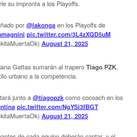
le su impronta a los Playoffs.
añado por
@lakonga
en los Playoffs de
amagnini
pic.twitter.com/3L4zXQD5uM
itaMuertaOk)
August 21, 2025
uliana Gattas sumarán al trapero
Tiago PZK
,
tilo urbano a la competencia.
tará junto a
@tiagopzk
como cocoach en los
ntina
pic.twitter.com/NgYSi3fBGT
itaMuertaOk)
August 21, 2025
ipantes de cada equipo deberán cantar, y el