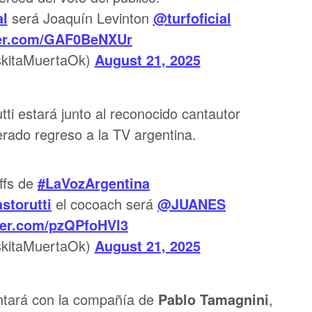
al
será Joaquín Levinton
@turfoficial
ter.com/GAF0BeNXUr
itaMuertaOk)
August 21, 2025
tti estará junto al reconocido cantautor
erado regreso a la TV argentina.
ffs de
#LaVozArgentina
storutti
el cocoach será
@JUANES
tter.com/pzQPfoHVl3
itaMuertaOk)
August 21, 2025
ontará con la compañía de
Pablo Tamagnini
,