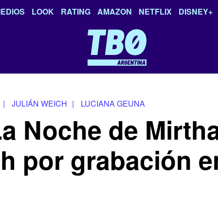
EDIOS
LOOK
RATING
AMAZON
NETFLIX
DISNEY+
|
JULIÁN WEICH
|
LUCIANA GEUNA
La Noche de Mirth
ch por grabación 