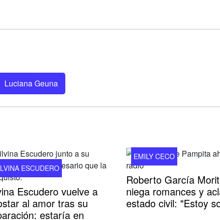
Luciana Geuna
EMILY CECO
ILVINA ESCUDERO
Roberto García Mori
vina Escudero vuelve a
niega romances y acl
star al amor tras su
estado civil: "Estoy so
aración: estaría en