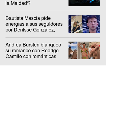
la Maldad'?
Bautista Mascia pide
energías a sus seguidores
por Denisse González,
internada hace 10 días
Andrea Bursten blanqueó
su romance con Rodrigo
Castillo con románticas
fotos en Brasil