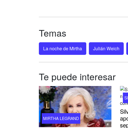
Temas
La noche de Mirtha
Julián Weich
Te puede interesar
S
Sil
apo
MIRTHA LEGRAND
sep