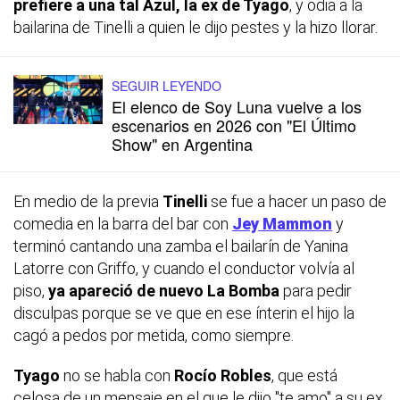
prefiere a una tal Azul, la ex de Tyago
, y odia a la
bailarina de Tinelli a quien le dijo pestes y la hizo llorar.
SEGUIR LEYENDO
El elenco de Soy Luna vuelve a los
escenarios en 2026 con "El Último
Show" en Argentina
En medio de la previa
Tinelli
se fue a hacer un paso de
comedia en la barra del bar con
Jey Mammon
y
terminó cantando una zamba el bailarín de Yanina
Latorre con Griffo, y cuando el conductor volvía al
piso,
ya apareció de nuevo La Bomba
para pedir
disculpas porque se ve que en ese ínterin el hijo la
cagó a pedos
por metida, como siempre.
Tyago
no se habla con
Rocío Robles
, que está
celosa de un mensaje en el que le dijo "te amo" a su ex,