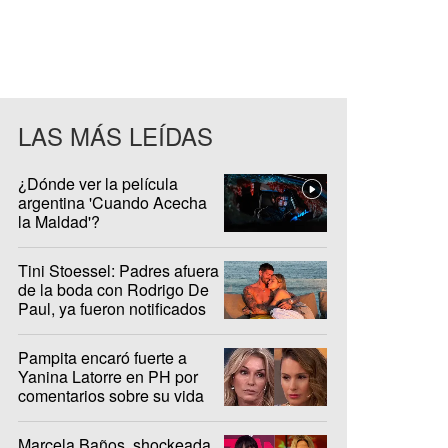
LAS MÁS LEÍDAS
¿Dónde ver la película
argentina 'Cuando Acecha
la Maldad'?
Tini Stoessel: Padres afuera
de la boda con Rodrigo De
Paul, ya fueron notificados
Pampita encaró fuerte a
Yanina Latorre en PH por
comentarios sobre su vida
privada
Marcela Baños, shockeada