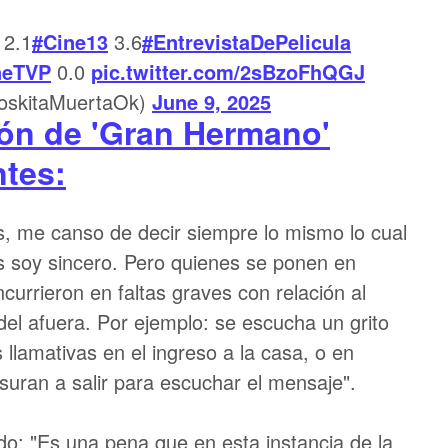
2.1
#Cine13
3.6
#EntrevistaDePelicula
neTVP
0.0
pic.twitter.com/2sBzoFhQGJ
skitaMuertaOk)
June 9, 2025
ión de 'Gran Hermano'
ntes:
 me canso de decir siempre lo mismo lo cual
 soy sincero. Pero quienes se ponen en
currieron en faltas graves con relación al
 del afuera. Por ejemplo: se escucha un grito
llamativas en el ingreso a la casa, o en
suran a salir para escuchar el mensaje".
do: "Es una pena que en esta instancia de la