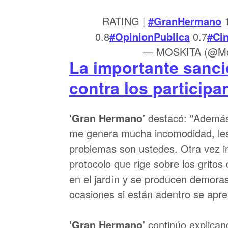
RATING |
#GranHermano
1
0.8
#OpinionPublica
0.7
#Ci
— MOSKITA (@Mo
La importante sanc
contra los participa
'Gran Hermano'
destacó: "Además,
me genera mucha incomodidad, les
problemas son ustedes. Otra vez in
protocolo que rige sobre los gritos
en el jardín y se producen demoras 
ocasiones si están adentro se apre
'Gran Hermano'
continúo explican