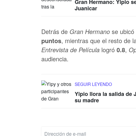
Gran Hermano: Yipio se 
Juanicar
Detrás de
Gran Hermano
se ubicó
puntos
, mientras que el resto de 
Entrevista de Película
logró
0.8
,
Op
audiencia.
SEGUIR LEYENDO
Yipio llora la salida d
su madre