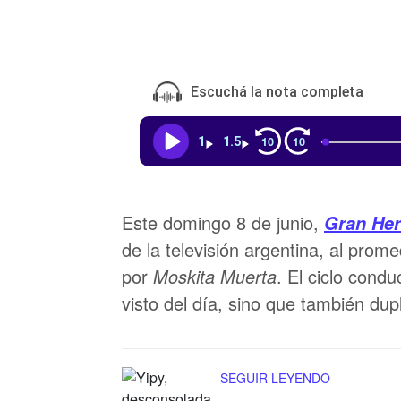
Escuchá la nota completa
10
10
1
1.5
Este domingo 8 de junio,
Gran He
de la televisión argentina, al prom
por
Moskita Muerta
. El ciclo cond
visto del día, sino que también dup
SEGUIR LEYENDO