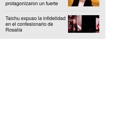
protagonizaron un fuerte
cruce en el debut del ciclo
Taichu expuso la infidelidad
en el confesionario de
Rosalía