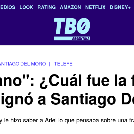
EDIOS
LOOK
RATING
AMAZON
NETFLIX
DISNEY+
ANTIAGO DEL MORO
|
TELEFE
o": ¿Cuál fue la f
dignó a Santiago 
 le hizo saber a Ariel lo que pensaba sobre una fra