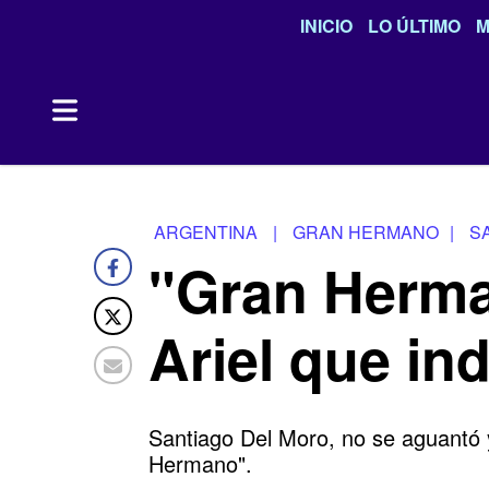
INICIO
LO ÚLTIMO
M
ARGENTINA
|
GRAN HERMANO
|
S
"Gran Herman
Ariel que in
Santiago Del Moro, no se aguantó y
Hermano".