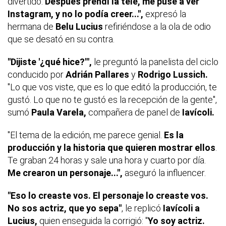
divertido.
Después prendí la tele, me puse a ver
Instagram, y no lo podía creer...",
expresó la
hermana de
Belu Lucius
refiriéndose a la ola de odio
que se desató en su contra.
"Dijiste '¿qué hice?'",
le preguntó la panelista del ciclo
conducido por
Adrián Pallares
y
Rodrigo Lussich.
"Lo que vos viste, que es lo que editó la producción, te
gustó. Lo que no te gustó es la recepción de la gente",
sumó
Paula Varela,
compañera de panel de
Iavícoli.
"El tema de la edición, me parece genial.
Es la
producción y la historia que quieren mostrar ellos
.
Te graban 24 horas y sale una hora y cuarto por día.
Me crearon un personaje...",
aseguró la influencer.
"Eso lo creaste vos. El personaje lo creaste vos.
No sos actriz, que yo sepa"
, le replicó
Iavícoli a
Lucius,
quien enseguida la corrigió: "
Yo soy actriz.