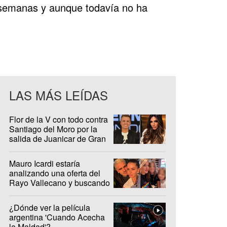
s semanas y aunque todavía no ha
LAS MÁS LEÍDAS
Flor de la V con todo contra
Santiago del Moro por la
salida de Juanicar de Gran
Hermano
Mauro Icardi estaría
analizando una oferta del
Rayo Vallecano y buscando
casa en Madrid
¿Dónde ver la película
argentina 'Cuando Acecha
la Maldad'?