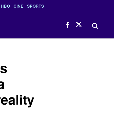
HBO
CINE
SPORTS
os
a
eality