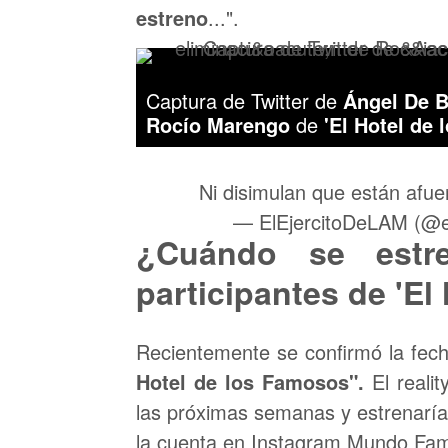
estreno
...".
Captura de Twitter de
Ángel De B
Rocío Marengo
de
'El Hotel de 
Ni disimulan que están afue
— ElEjercitoDeLAM (@e
¿Cuándo se estr
participantes de 'El
Recientemente se confirmó la fec
Hotel de los Famosos".
El realit
las próximas semanas y estrenaría
la cuenta en Instagram Mundo Fa