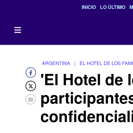
INICIO
LO ÚLTIMO
M
ARGENTINA
|
EL HOTEL DE LOS FA
'El Hotel de
participante
confidenciali