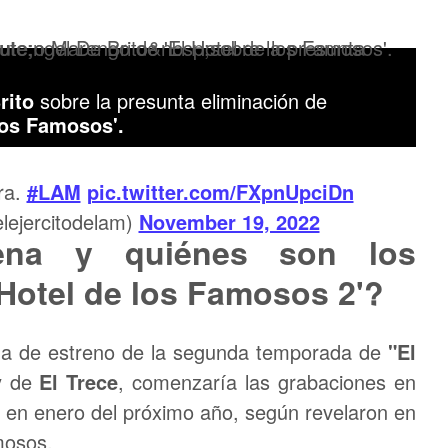
rito
sobre la presunta eliminación de
los Famosos'.
ra.
#LAM
pic.twitter.com/FXpnUpciDn
lejercitodelam)
November 19, 2022
ena y quiénes son los
 Hotel de los Famosos 2'?
ha de estreno de la segunda temporada de
"El
y de
El Trece
, comenzaría las grabaciones en
 en enero del próximo año, según revelaron en
mosos.