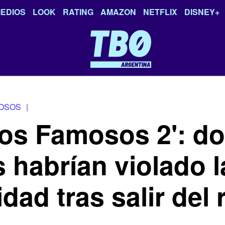
EDIOS
LOOK
RATING
AMAZON
NETFLIX
DISNEY+
MOSOS
|
 los Famosos 2': d
s habrían violado l
dad tras salir del r