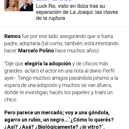
Luck Ra, visto en Ibiza tras su
separación de La Joaqui: las claves
de la ruptura
Ramos
fue por ese lado; asegurando que si fuera
padre, adoptaría (tal como, también, está intentando
hacer
Marcelo Polino
hace muchos años).
"Dije que
elegiría la adopción
y de chicos más
grandes -aclaró el actor en una nota al diario Perfil
ayer-. Tengo muchos amigos pasándola pésimo a la
espera de una adopción y muchos se van afuera,
donde te investigan, hacés los papeles y traés un
chico.
Pero parece un mercado; voy a una góndola,
agarro un rubio, un negro...`¿Cómo lo querés?
¿Así? ¿Asá? ¿Biológicamente? ¿in vitro?´.