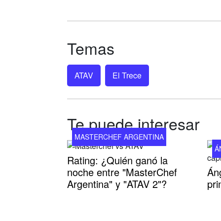
Temas
ATAV
El Trece
Te puede interesar
MASTERCHEF ARGENTINA
Á
Rating: ¿Quién ganó la
noche entre "MasterChef
Áng
Argentina" y "ATAV 2"?
pri