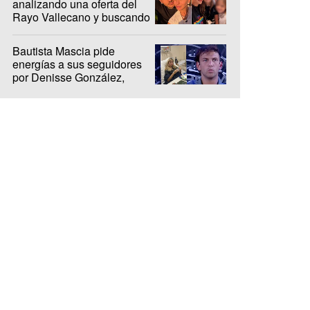
analizando una oferta del
Rayo Vallecano y buscando
casa en Madrid
Bautista Mascia pide
energías a sus seguidores
por Denisse González,
internada hace 10 días