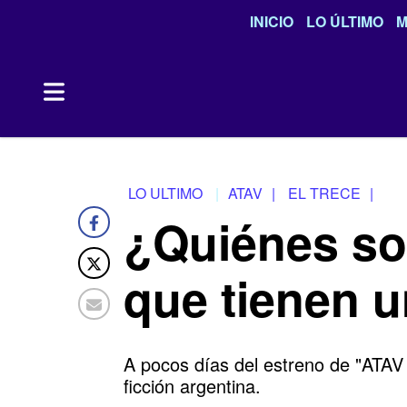
INICIO
LO ÚLTIMO
M
LO ULTIMO
ATAV
|
EL TRECE
|
¿Quiénes so
que tienen u
A pocos días del estreno de "ATAV 
ficción argentina.