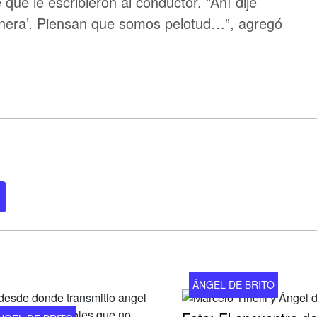
que le escribieron al conductor. “Ahí dije
nera’. Piensan que somos pelotud…”, agregó
ÁNGEL DE BRITO