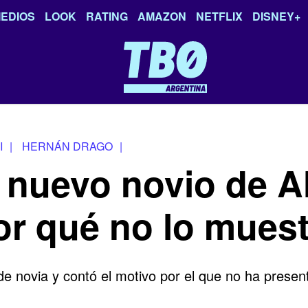
EDIOS
LOOK
RATING
AMAZON
NETFLIX
DISNEY+
I
|
HERNÁN DRAGO
|
 nuevo novio de A
por qué no lo mues
de novia y contó el motivo por el que no ha prese