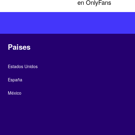
en OnlyFans
Paises
Estados Unidos
España
México