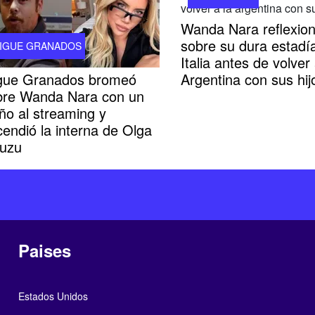
Wanda Nara reflexio
sobre su dura estadí
IGUE GRANADOS
Italia antes de volver 
gue Granados bromeó
Argentina con sus hij
bre Wanda Nara con un
ño al streaming y
endió la interna de Olga
Luzu
Paises
Estados Unidos