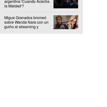
argentina 'Cuando Acecha
la Maldad'?
Migue Granados bromeó
sobre Wanda Nara con un
guiño al streaming y
encendió la interna de Olga
y Luzu