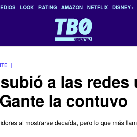
EDIOS
LOOK
RATING
AMAZON
NETFLIX
DISNEY+
NTE
|
ubió a las redes 
-Gante la contuvo
dores al mostrarse decaída, pero lo que más llamó