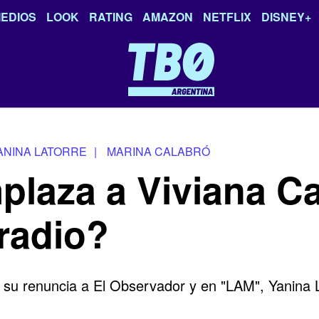
EDIOS
LOOK
RATING
AMAZON
NETFLIX
DISNEY+
ANINA LATORRE
|
MARINA CALABRÓ
plaza a Viviana C
radio?
u renuncia a El Observador y en "LAM", Yanina La