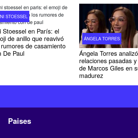
INI STOESSEL
i Stoessel en París: el
ji de anillo que reavivó
ÁNGELA TORRES
s rumores de casamiento
Ángela Torres analiz
n De Paul
relaciones pasadas y 
de Marcos Giles en s
madurez
Paises