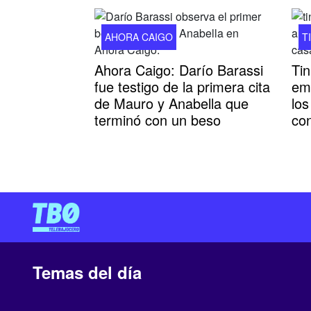
AHORA CAIGO
T
Ahora Caigo: Darío Barassi
Tin
fue testigo de la primera cita
emo
de Mauro y Anabella que
lo
terminó con un beso
co
Temas del día