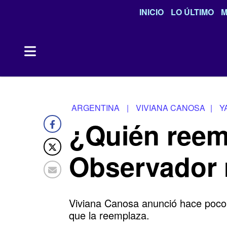
INICIO
LO ÚLTIMO
M
ARGENTINA
|
VIVIANA CANOSA
|
Y
¿Quién reem
Observador 
Viviana Canosa anunció hace poco s
que la reemplaza.