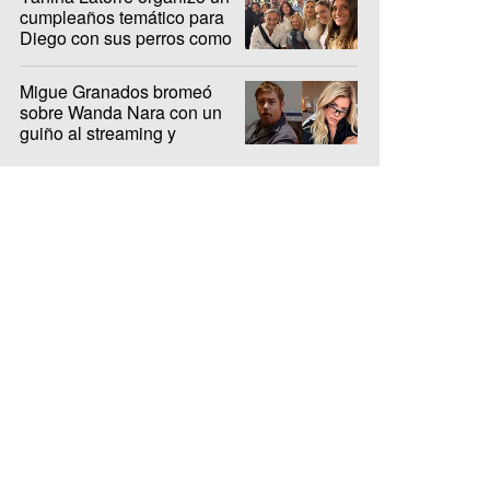
cumpleaños temático para
Diego con sus perros como
protagonistas
Migue Granados bromeó
sobre Wanda Nara con un
guiño al streaming y
encendió la interna de Olga
y Luzu