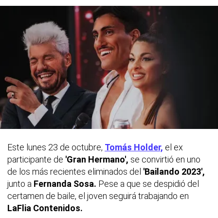
Este lunes 23 de octubre,
Tomás Holder,
el ex
participante de
'Gran Hermano',
se convirtió en uno
de los más recientes eliminados del
'Bailando 2023',
junto a
Fernanda Sosa.
Pese a que se despidió del
certamen de baile, el joven seguirá trabajando en
LaFlia Contenidos.