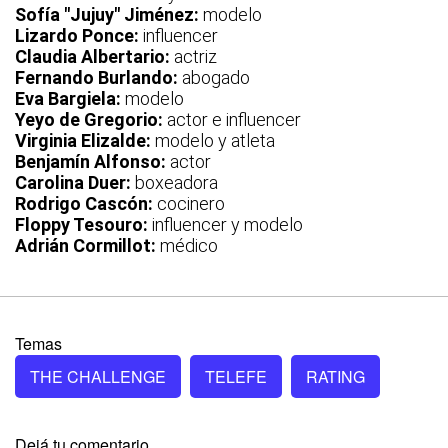
Sofía "Jujuy" Jiménez:
modelo
Lizardo Ponce:
influencer
Claudia Albertario:
actriz
Fernando Burlando:
abogado
Eva Bargiela:
modelo
Yeyo de Gregorio:
actor e influencer
Virginia Elizalde:
modelo y atleta
Benjamín Alfonso:
actor
Carolina Duer:
boxeadora
Rodrigo
Cascón:
cocinero
Floppy Tesouro:
influencer y modelo
Adrián Cormillot:
médico
Temas
THE CHALLENGE
TELEFE
RATING
Dejá tu comentario