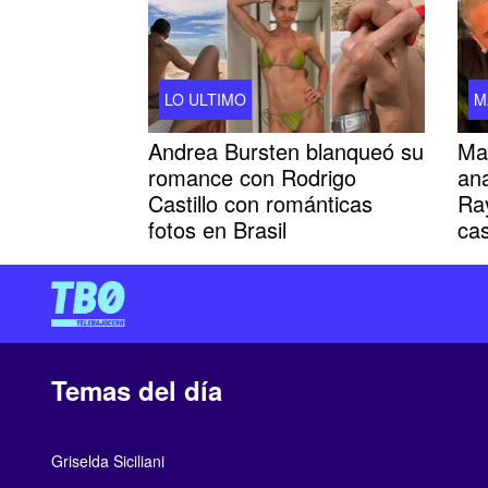
LO ULTIMO
M
Andrea Bursten blanqueó su
Mau
romance con Rodrigo
ana
Castillo con románticas
Ra
fotos en Brasil
ca
Temas del día
Griselda Siciliani