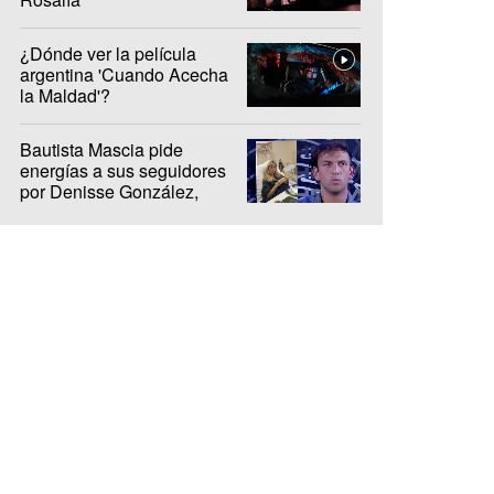
¿Dónde ver la película
argentina 'Cuando Acecha
la Maldad'?
Bautista Mascia pide
energías a sus seguidores
por Denisse González,
internada hace 10 días