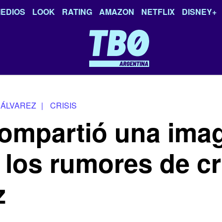
EDIOS
LOOK
RATING
AMAZON
NETFLIX
DISNEY+
 ÁLVAREZ
|
CRISIS
compartió una ima
 los rumores de cr
z