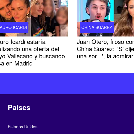
AURO ICARDI
CHINA SUÁREZ
ro Icardi estaría
Juan Otero, filoso con
lizando una oferta del
China Suárez: "Si dije
yo Vallecano y buscando
una sor...', la admirar
sa en Madrid
Paises
Estados Unidos