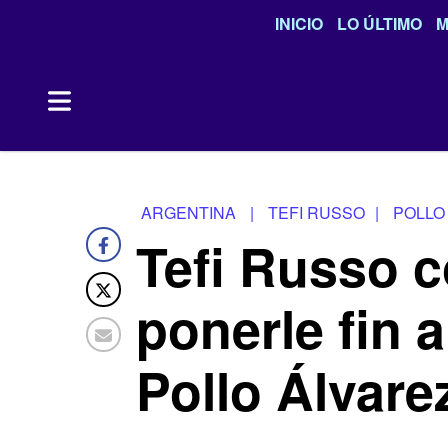
INICIO
LO ÚLTIMO
M
ARGENTINA
|
TEFI RUSSO
|
POLLO
Tefi Russo 
ponerle fin a
Pollo Álvare