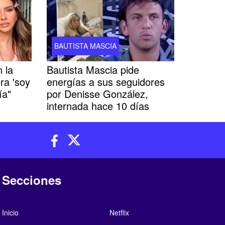
BAUTISTA MASCIA
 la
Bautista Mascia pide
ra 'soy
energías a sus seguidores
ía"
por Denisse González,
internada hace 10 días
Secciones
Inicio
Netflix