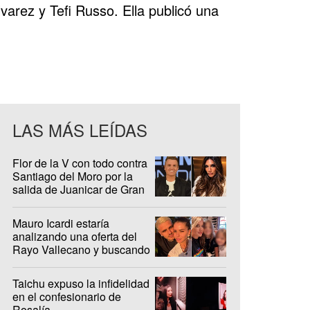
arez y Tefi Russo. Ella publicó una
LAS MÁS LEÍDAS
fi Russo y el Pollo Álvarez
Flor de la V con todo contra
Santiago del Moro por la
salida de Juanicar de Gran
Hermano
Mauro Icardi estaría
analizando una oferta del
Rayo Vallecano y buscando
casa en Madrid
Taichu expuso la infidelidad
en el confesionario de
Rosalía