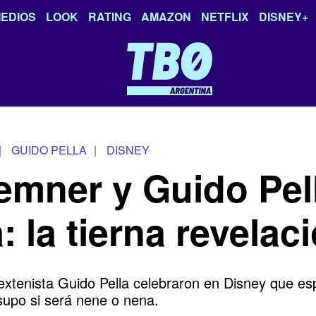
EDIOS
LOOK
RATING
AMAZON
NETFLIX
DISNEY+
|
GUIDO PELLA
|
DISNEY
emner y Guido Pel
: la tierna revelac
xtenista Guido Pella celebraron en Disney que esp
supo si será nene o nena.