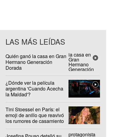
LAS MÁS LEÍDAS
Quién ganó la casa en Gran
Hermano Generación
Dorada
¿Dónde ver la película
argentina 'Cuando Acecha
la Maldad'?
Tini Stoessel en París: el
emoji de anillo que reavivó
los rumores de casamiento
con De Paul
Josefina Pouso detalló su