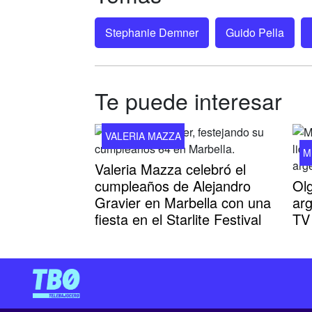
Stephanie Demner
Guido Pella
Te puede interesar
VALERIA MAZZA
M
Valeria Mazza celebró el
cumpleaños de Alejandro
Olg
Gravier en Marbella con una
ar
fiesta en el Starlite Festival
TV 