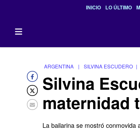
INICIO
LO ÚLTIMO
M
ARGENTINA
|
SILVINA ESCUDERO
|
Silvina Escu
maternidad t
La bailarina se mostró conmovida al