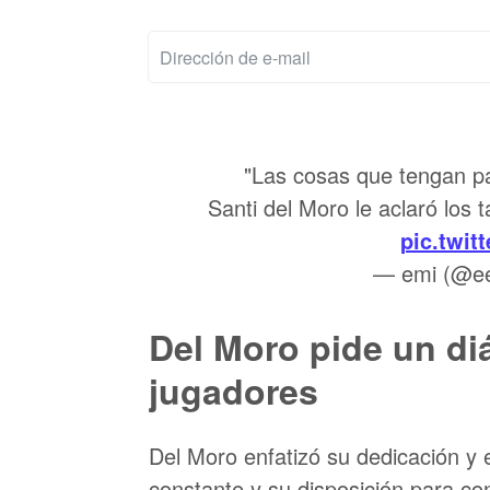
"Las cosas que tengan pa
Santi del Moro le aclaró los 
pic.twi
— emi (@ee
Del Moro pide un diá
jugadores
Del Moro enfatizó su dedicación y
constante y su disposición para co