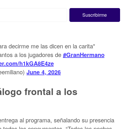
ra decirme me las dicen en la carita"
tantos a los jugadores de
#GranHermano
tter.com/h1kGA8E4ze
emiliano)
June 4, 2026
logo frontal a los
 entrega al programa, señalando su presencia
n todos los concursantes. “Todas las noches