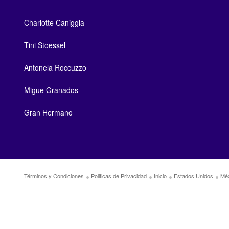
Charlotte Caniggia
Tini Stoessel
Antonela Roccuzzo
Migue Granados
Gran Hermano
Términos y Condiciones
Politicas de Privacidad
Inicio
Estados Unidos
Mé