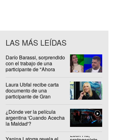
LAS MÁS LEÍDAS
Darío Barassi, sorprendido
con el trabajo de una
participante de "Ahora
Caigo"
Laura Ubfal recibe carta
documento de una
participante de Gran
Hermano: "Es ridículo"
¿Dónde ver la película
argentina 'Cuando Acecha
la Maldad'?
Yanina Latorre revela el