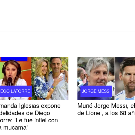
IEGO LATORRE
JORGE MESSI
rnanda Iglesias expone
Murió Jorge Messi, e
idelidades de Diego
de Lionel, a los 68 a
orre: 'Le fue infiel con
a mucama'