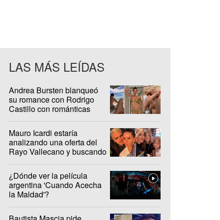
LAS MÁS LEÍDAS
Andrea Bursten blanqueó
su romance con Rodrigo
Castillo con románticas
fotos en Brasil
Mauro Icardi estaría
analizando una oferta del
Rayo Vallecano y buscando
casa en Madrid
¿Dónde ver la película
argentina 'Cuando Acecha
la Maldad'?
Bautista Mascia pide