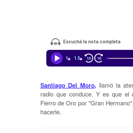
Escuchá la nota completa
10
10
1
1.5
Santiago Del Moro
,
llamó la ate
radio que conduce. Y es que el 
Fierro de Oro por "Gran Hermano", 
hacerle.