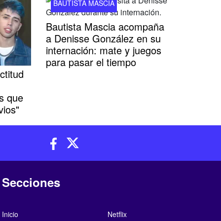
BAUTISTA MASCIA
Bautista Mascia acompaña
a Denisse González en su
internación: mate y juegos
para pasar el tiempo
ctitud
es que
vios"
Secciones
Inicio
Netflix