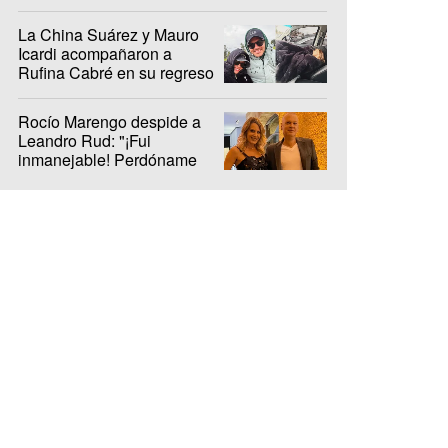
La China Suárez y Mauro
Icardi acompañaron a
Rufina Cabré en su regreso
al hockey
Rocío Marengo despide a
Leandro Rud: "¡Fui
inmanejable! Perdóname
vos a mí"