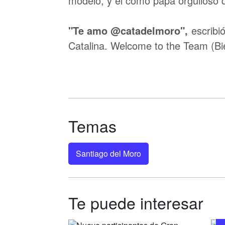
modelo, y el como papá orgulloso 
"Te amo @catadelmoro",
escribi
Catalina. Welcome to the Team (Bie
Temas
Santiago del Moro
Te puede interesar