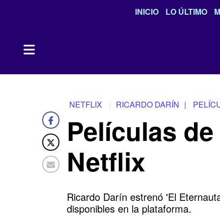
INICIO
LO ÚLTIMO
M
NETFLIX
RICARDO DARÍN
|
PELÍC
Películas de
Netflix
Ricardo Darín
estrenó
'El Eternauta
disponibles en la plataforma.