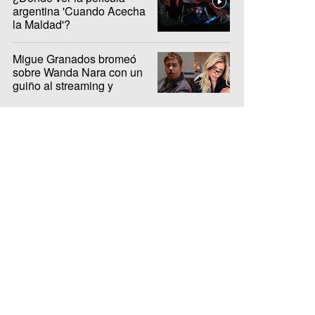
argentina 'Cuando Acecha
la Maldad'?
Migue Granados bromeó
sobre Wanda Nara con un
guiño al streaming y
encendió la interna de Olga
y Luzu