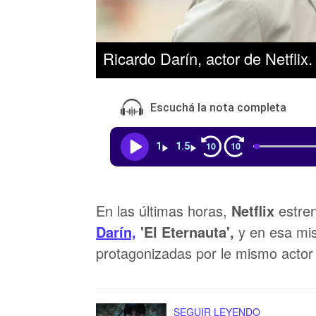
Ricardo Darín, actor de Netflix
Escuchá la nota completa
10
10
1
1.5
En las últimas horas,
Netflix
estren
Darín,
'El Eternauta',
y en esa mi
protagonizadas por le mismo actor
SEGUIR LEYENDO