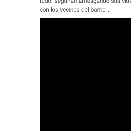
todo, seguirán arriesgando sus vi
con los vecinos del barrio".