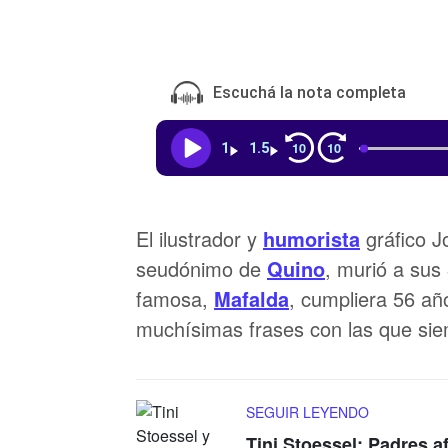
Escuchá la nota completa
10
10
1
1.5
El ilustrador y
humorista
gráfico J
seudónimo de
Quino
, murió a sus
famosa,
Mafalda
, cumpliera 56 año
muchísimas frases con las que sie
SEGUIR LEYENDO
Tini Stoessel: Padres a