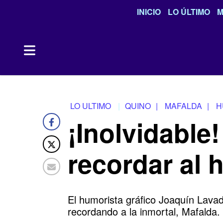
INICIO
LO ÚLTIMO
M
LO ULTIMO
QUINO
|
MAFALDA
|
H
¡Inolvidable
recordar al 
El humorista gráfico Joaquín Lava
recordando a la inmortal, Mafalda.