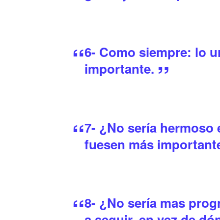
6- Como siempre: lo u
importante.
7- ¿No sería hermoso e
fuesen más important
8- ¿No sería mas prog
a seguir, en vez de d