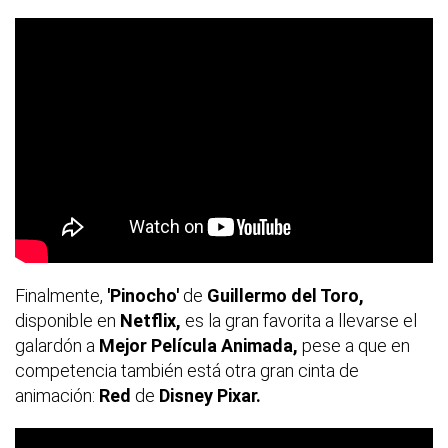
Finalmente,
'Pinocho'
de
Guillermo del Toro,
disponible en
Netflix,
es la gran favorita a llevarse el
galardón a
Mejor Película Animada,
pese a que en
competencia también está otra gran cinta de
animación:
Red
de
Disney Pixar.